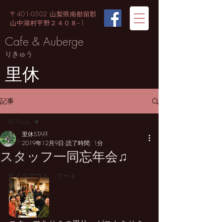
〒401-0502 山梨県南都留郡
山中湖村平野２４０８−1
Cafe & Auberge
りきゅう
里休
記事
All Posts
里休STAFF
All Posts
2019年12月9日
読了時間: 1分
スタッフ一同忘年会♫
Events
テイクアウト フード
Philosophy