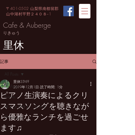
〒401-0502 山梨県南都留郡
山中湖村平野２４０８−1
Cafe & Auberge
りきゅう
里休
記事
All Posts
里休STAFF
All Posts
2019年12月1日
読了時間: 1分
ピアノ生演奏によるクリ
Events
スマスソングを聴きなが
テイクアウト フード
ら優雅なランチを過ごせ
Philosophy
ます♫