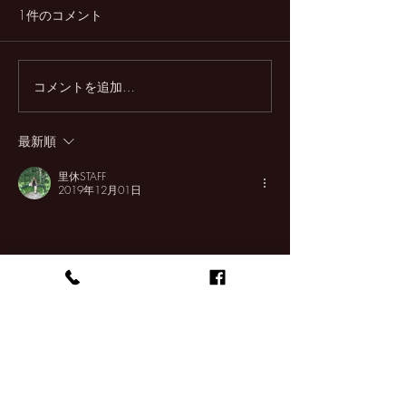
1件のコメント
記念日プラン🎵
コメントを追加…
旬のタケノコパスタが人
気です♪
最新順
里休STAFF
2019年12月01日