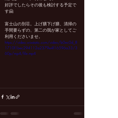
好評でしたらその後も検討する予定で
す🤗
富士山の別荘。上げ膳下げ膳、清掃の
手間要らずの、第二の我が家としてご
利用くださいませ。
https://video.wixstatic.com/video/b0ec0d_8
1710f1bec294112a2379e4f16596a33/3
60p/mp4/file.mp4