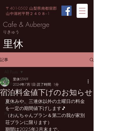
〒401-0502 山梨県南都留郡
山中湖村平野２４０８−1
Cafe & Auberge
りきゅう
里休
記事
All Posts
里休STAFF
All Posts
2024年7月1日
読了時間: 1分
宿泊料金値下げのお知らせ
Events
夏休みや、三連休以外の土曜日の料金
テイクアウト フード
を一定の期間値下げします🎵
Philosophy
（わんちゃんプラン＆第二の我が家別
荘プランに限ります）
期間は2025年3月末まで。