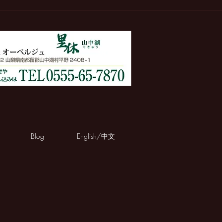
Blog
English/中文