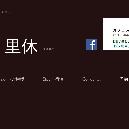
２４０８−1
里休
e
りきゅう
 Vision〜ご挨拶
Stay 〜宿泊
Contact Us
予約