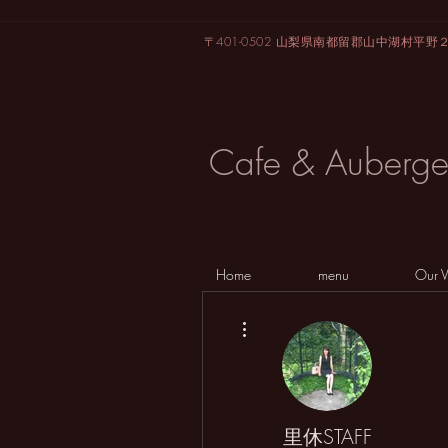
〒401-0502 山梨県南都留郡山中湖村平野
Cafe & Auberg
Home
menu
Our
その他
里休STAFF